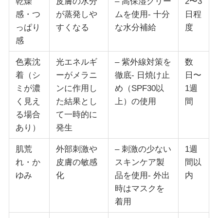
乾燥
皮膚の水分
– 高保湿クリー
2〜3
感・つ
が蒸発しや
ムを使用- 十分
日程
っぱり
すくなる
な水分補給
度
感
色素沈
光エネルギ
– 紫外線対策を
数
着（シ
ーがメラニ
徹底- 日焼け止
日〜
ミが濃
ンに作用し
め（SPF30以
1週
く見え
た結果とし
上）の使用
間
る場合
て一時的に
あり）
発生
肌荒
外部刺激や
– 刺激の少ない
1週
れ・か
皮膚の敏感
スキンケア製
間以
ゆみ
化
品を使用- 外出
内
時はマスクを
着用