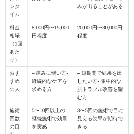
ンタ
みが出ることがある
イム
料金
8,000円〜15,000
20,000円〜30,000円
相場
円程度
程度
（1回
あた
り）
おす
– 痛みに弱い方-
– 短期間で結果を出
すめ
継続的なケアを
したい方- 集中的な
の人
求める方
肌トラブル改善を望
む方
施術
5〜10回以上の
3〜5回の施術で目に
回数
継続施術で効果
見える効果が期待で
の目
を実感
きる