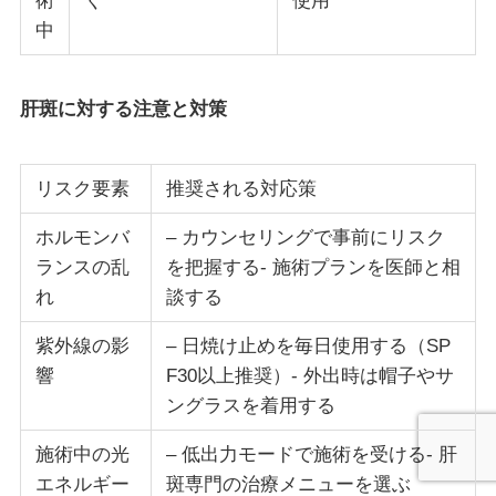
術
く
使用
中
肝斑に対する注意と対策
リスク要素
推奨される対応策
ホルモンバ
– カウンセリングで事前にリスク
ランスの乱
を把握する- 施術プランを医師と相
れ
談する
紫外線の影
– 日焼け止めを毎日使用する（SP
響
F30以上推奨）- 外出時は帽子やサ
ングラスを着用する
施術中の光
– 低出力モードで施術を受ける- 肝
エネルギー
斑専門の治療メニューを選ぶ