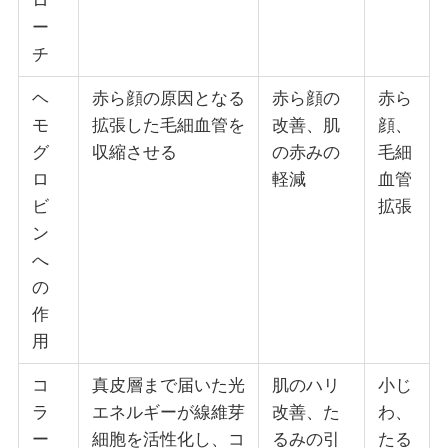
ロ
ー
チ
ヘ
赤ら顔の原因となる
赤ら顔の
赤ら
モ
拡張した毛細血管を
改善、肌
顔、
グ
収縮させる
の赤みの
毛細
ロ
軽減
血管
ビ
拡張
ン
へ
の
作
用
コ
真皮層まで届いた光
肌のハリ
小じ
ラ
エネルギーが線維芽
改善、た
わ、
ー
細胞を活性化し、コ
るみの引
たる