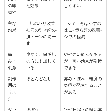
の即
な効果
しやすい
効性
主な
– 肌のハリ改善-
– シミ・そばかすの
効果
毛穴の引き締め-
除去- 赤ら顔の改善-
肌トーンの均一
シワの軽減
化
痛
少なく、敏感肌
やや強い痛みがある
み・
の方にも適して
が、高い効果が期待
刺激
いる
できる
副作
ほとんどなし
赤み・腫れ・軽度の
用の
炎症が発生すること
リス
がある
ク
ダウ
ほぼなし
1〜2日程度の軽い赤