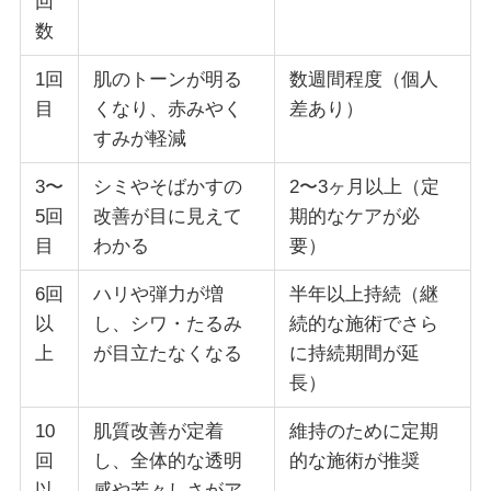
回
数
1回
肌のトーンが明る
数週間程度（個人
目
くなり、赤みやく
差あり）
すみが軽減
3〜
シミやそばかすの
2〜3ヶ月以上（定
5回
改善が目に見えて
期的なケアが必
目
わかる
要）
6回
ハリや弾力が増
半年以上持続（継
以
し、シワ・たるみ
続的な施術でさら
上
が目立たなくなる
に持続期間が延
長）
10
肌質改善が定着
維持のために定期
回
し、全体的な透明
的な施術が推奨
以
感や若々しさがア