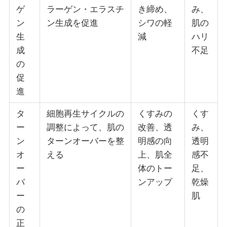
ゲ
ラーゲン・エラスチ
き締め、
み、
ン
ン生成を促進
シワの軽
肌の
生
減
ハリ
成
不足
の
促
進
タ
細胞再生サイクルの
くすみの
くす
ー
調整によって、肌の
改善、透
み、
ン
ターンオーバーを整
明感の向
透明
オ
える
上、肌全
感不
ー
体のトー
足、
バ
ンアップ
乾燥
ー
肌
の
正