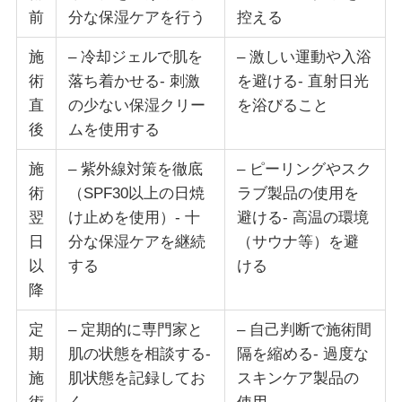
前
分な保湿ケアを行う
控える
施
– 冷却ジェルで肌を
– 激しい運動や入浴
術
落ち着かせる- 刺激
を避ける- 直射日光
直
の少ない保湿クリー
を浴びること
後
ムを使用する
施
– 紫外線対策を徹底
– ピーリングやスク
術
（SPF30以上の日焼
ラブ製品の使用を
翌
け止めを使用）- 十
避ける- 高温の環境
日
分な保湿ケアを継続
（サウナ等）を避
以
する
ける
降
定
– 定期的に専門家と
– 自己判断で施術間
期
肌の状態を相談する-
隔を縮める- 過度な
施
肌状態を記録してお
スキンケア製品の