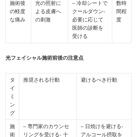
施術後
光の照射に
– 冷却シートで
数時
の軽度
よる皮膚へ
クールダウン-
間程
な痛み
の刺激
必要に応じて
度
医師の診断を
受ける
光フェイシャル施術前後の注意点
タ
推奨される行動
避けるべき行動
イ
ミ
ン
グ
施
– 専門家のカウンセ
– 日焼けを避ける-
術
リングを受ける- 十
アルコール摂取を