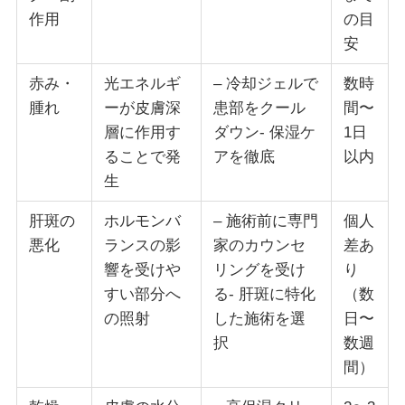
作用
の目
安
赤み・
光エネルギ
– 冷却ジェルで
数時
腫れ
ーが皮膚深
患部をクール
間〜
層に作用す
ダウン- 保湿ケ
1日
ることで発
アを徹底
以内
生
肝斑の
ホルモンバ
– 施術前に専門
個人
悪化
ランスの影
家のカウンセ
差あ
響を受けや
リングを受け
り
すい部分へ
る- 肝斑に特化
（数
の照射
した施術を選
日〜
択
数週
間）