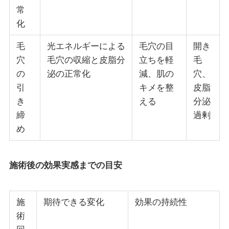
常
化
毛
光エネルギーによる
毛穴の目
開き
穴
毛穴の収縮と皮脂分
立ちを軽
毛
の
泌の正常化
減、肌の
穴、
引
キメを整
皮脂
き
える
分泌
締
過剰
め
施術後の効果実感までの目安
施
期待できる変化
効果の持続性
術