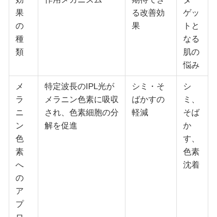
果
る改善効
ゲッ
の
果
トと
種
なる
類
肌の
悩み
メ
特定波長のIPL光が
シミ・そ
シ
ラ
メラニン色素に吸収
ばかすの
ミ、
ニ
され、色素細胞の分
軽減
そば
ン
解を促進
か
色
す、
素
色素
へ
沈着
の
ア
プ